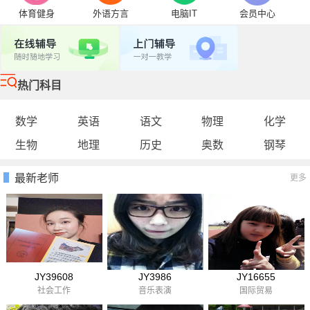
体育健身
外语方言
电脑IT
会员中心
热门科目
数学
英语
语文
物理
化学
生物
地理
历史
奥数
钢琴
最新老师
更多
JY39608
JY3986
JY16655
社会工作
音乐表演
国际贸易