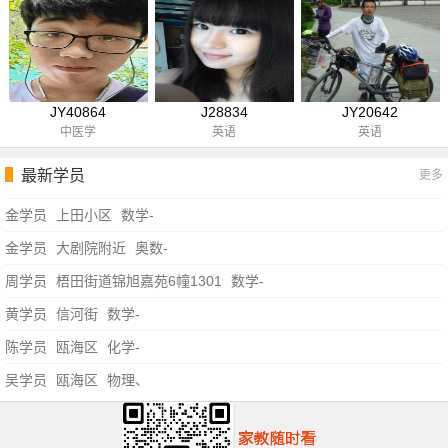
JY40864
J28834
JY20642
中医学
英语
英语
最新学员
更多
金学员
上田小区
数学-
金学员
大剧院附近
奥数-
周学员
梧田街道锦旭嘉苑6幢1301
数学-
黄学员
信河街
数学-
陈学员
瓯海区
化学-
吴学员
瓯海区
物理、