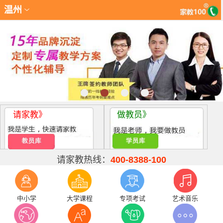
温州
请家教》
做教员》
请家教热线：
400-8388-100
中小学
大学课程
专项考试
艺术音乐