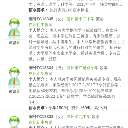
学，英语，语文，科学等。2018年4月，辅导智能机...
薪水要求：
执行家教100薪水标准。
编号TC18335
（女）
温州第十二中学
英语
在职初中教师
个人简介：
本人在大学期间学习成绩优异，多次获
奖。现在在一所中学任教初三英语，有家教经历，并一
9
对一辅导过几位中考学生。本人非常热爱教育事业，并
教龄
能对学生有耐心和细心的进行针对性的辅导。 所获证
书：大学期间多次拿奖学金。通过英语六级，专业四
级、八级。已获...
薪水要求：
小学150/时 初中 160/时 高中180/时
编号TC18334
（男）
温州市广场路小学
数学
在职小学教师
个人简介：
本人就读于黄冈师范商务英语专业，现在
是在职老师。家教经历1.2017.2-2017.7小升初数学，
9
学员从50分左右，毕业考考得98+10的优异成绩
教龄
2.2021.9-2022-1五年级数学。学员成绩提高20分
3.4.5.
薪水要求：
小学150/时 初中 160/时 高中/时
编号TC18333
（女）
温州第九中学
数学
在职初中教师