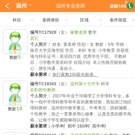
温州
温州专业老师
科目
老师身份
区域
条件筛选
编号TC17929
（女）
家教老师
数学
其它
个人简介：
姓名: 黄老师 性别：女 教龄：5年 学校：
南开大学滨海学院 学历：本科 专业: 小学教育 所获奖
5
项与特长证书：英语四六级. 优秀学生干部。 可教科
教龄
目：小学数学英语科学 自我介绍: 本人性格开朗有耐
心，擅长沟通，喜欢小...
薪水要求：
执行家教100薪水标准。
编号TC18343
（女）
温州第十七中学
科学
在职初中教师
个人简介：
2007年毕业于河南理工大学理科专业，多
年一线中学理科教学和丰富的家教经验，熟知浙江地区
18
理科教材，温州初中教学重点，中考考点；因材施教，
教龄
个性教学，加之一贯秉承用心做事、认真负责的教学风
格，让每个学生都能够得以提升。
薪水要求：
小学/时 初中 160/时 高中/时