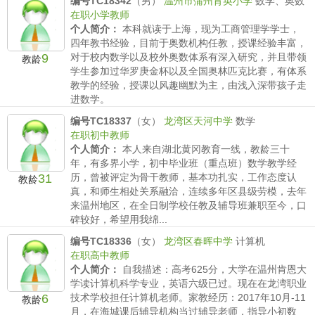
编号TC18342
（男）
温州市蒲州育英小学
数学、奥数
在职小学教师
个人简介：
本科就读于上海，现为工商管理学学士，
四年教书经验，目前于奥数机构任教，授课经验丰富，
9
对于校内数学以及校外奥数体系有深入研究，并且带领
教龄
学生参加过华罗庚金杯以及全国奥林匹克比赛，有体系
教学的经验，授课以风趣幽默为主，由浅入深带孩子走
进数学。
薪水要求：
小学150/时 初中 /时 高中/时
编号TC18337
（女）
龙湾区天河中学
数学
在职初中教师
个人简介：
本人来自湖北黄冈教育一线，教龄三十
年，有多界小学，初中毕业班（重点班）数学教学经
31
历，曾被评定为骨干教师，基本功扎实，工作态度认
教龄
真，和师生相处关系融洽，连续多年区县级劳模，去年
来温州地区，在全日制学校任教及辅导班兼职至今，口
碑较好，希望用我绵...
薪水要求：
小学150/时 初中 180/时 高中/时
编号TC18336
（女）
龙湾区春晖中学
计算机
在职高中教师
个人简介：
自我描述：高考625分，大学在温州肯恩大
学读计算机科学专业，英语六级已过。现在在龙湾职业
6
技术学校担任计算机老师。家教经历：2017年10月-11
教龄
月，在海城课后辅导机构当过辅导老师，指导小初数