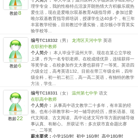
个人简介：
本人毕业于温州医科大学临床医学&应用心
理学专业，我的性格特点活泼开朗热情大方积极乐观热
8
爱生活，现在是爱唯尔双基教育A级指导师，参加过爱
教龄
唯尔双基教育指导师培训，授课学生达40多个，有三年
丰富教学经验，目前教过中通实验，道尔顿小学育英实
验学校等...
薪水要求：
小学150/时 初中 160/时 高中180/时
编号TC18332
（男）
龙湾区天河中学
英语
在职初中教师
个人简介：
本人毕业于温州大学。现在在某公立学校
上课，作为一名专职老师。在校成绩优异，连续获得一
6
等奖学金，在校参加作文大赛也获得了一等奖。英语四
教龄
六级全过，高考英语132。目前在带三年级全科，四年
级全科，初一初二初三，高一高二英语，有独特的教学
方法，学生...
薪水要求：
小学150/时 初中 160/时 高中180/时
编号TC18331
（女）
温州第七中学
语文
在职高中教师
个人简介：
从事高中语文教学二十多年，有丰富的经
验。也有小班教学和一对一辅导的经历，擅长语基、现
22
代文阅读、古文阅读、高中论述文写作等方面的辅导做
教龄
事认真、有耐心。 所获证书：多次获市直命题比赛
一、二等奖
薪水要求：
小学150/时 初中 160/时 高中180/时