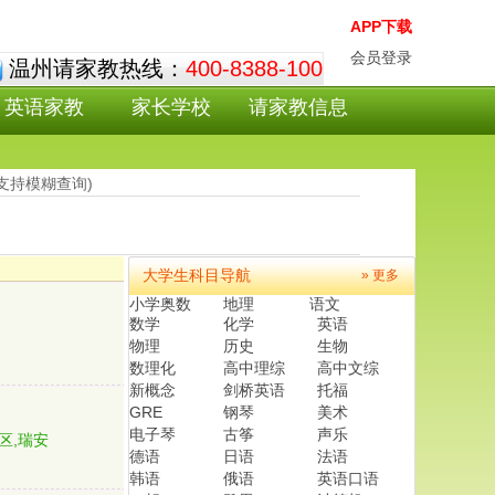
APP下载
会员登录
温州请家教热线：
400-8388-100
英语家教
家长学校
请家教信息
(支持模糊查询)
大学生科目导航
» 更多
小学奥数
地理
语文
数学
化学
英语
物理
历史
生物
数理化
高中理综
高中文综
新概念
剑桥英语
托福
GRE
钢琴
美术
电子琴
古筝
声乐
区,瑞安
德语
日语
法语
韩语
俄语
英语口语