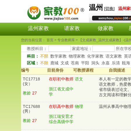
温州
[
切换
]
温州
家
wenzhou.
jiajiao
100
.
温州家教
请家教
做家教
您的当前位置： 首页 > 专业教师库 > 【文成家教_温州文成家教】-(温
教授科目：
家庭地址：
所在学
科目：
不限
数学家教
物理家教
化学家教
语文家教
英
区域：
不限
鹿城
文成
苍南
平阳
洞头
永嘉
乐清
瓯海
编号
目前身份
可教授课程
自我描述
TC17718
在职初中教师
语文
本人有一定的教学
(女）
语文教师，热爱
浙江省文成中
省市级表过论文
教龄
27
学
古文阅读和理解分
TC17688
在职高中教师
物理
温州从事高中物理
(男）
浙江瑞安育才
教龄
27
综合高级中学