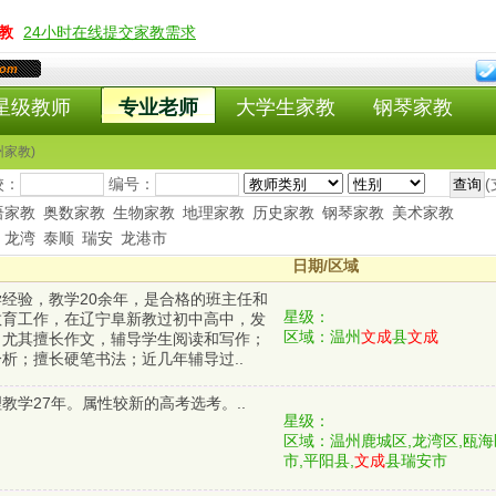
教
24小时在线提交家教需求
com
星级教师
专业老师
大学生家教
钢琴家教
州家教)
校：
编号：
语家教
奥数家教
生物家教
地理家教
历史家教
钢琴家教
美术家教
龙湾
泰顺
瑞安
龙港市
日期/区域
经验，教学20余年，是合格的班主任和
星级：
教育工作，在辽宁阜新教过初中高中，发
区域：温州
文成
县
文成
。尤其擅长作文，辅导学生阅读和写作；
析；擅长硬笔书法；近几年辅导过..
教学27年。属性较新的高考选考。..
星级：
区域：温州鹿城区,龙湾区,瓯海
市,平阳县,
文成
县瑞安市