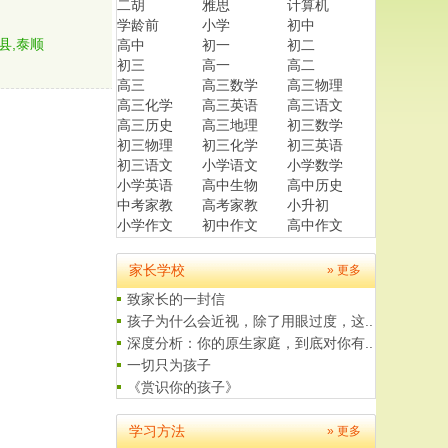
二胡
雅思
计算机
学龄前
小学
初中
县,泰顺
高中
初一
初二
初三
高一
高二
高三
高三数学
高三物理
高三化学
高三英语
高三语文
高三历史
高三地理
初三数学
初三物理
初三化学
初三英语
初三语文
小学语文
小学数学
小学英语
高中生物
高中历史
中考家教
高考家教
小升初
小学作文
初中作文
高中作文
家长学校
» 更多
致家长的一封信
孩子为什么会近视，除了用眼过度，这..
深度分析：你的原生家庭，到底对你有..
一切只为孩子
《赏识你的孩子》
父母是孩子最好的老师
给学生家长的一封信
学习方法
» 更多