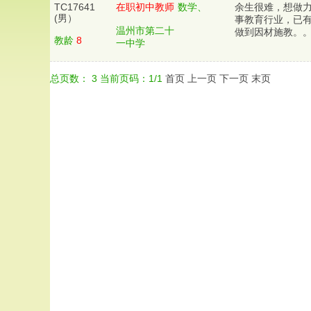
TC17641
在职初中教师
数学、
余生很难，想做
(男）
事教育行业，已
温州市第二十
做到因材施教。。
教龄
8
一中学
总页数：
3
当前页码：
1
/
1
首页
上一页
下一页
末页