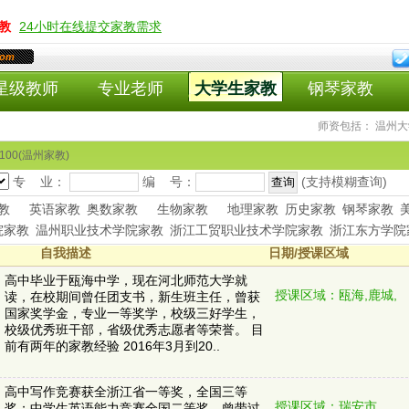
教
24小时在线提交家教需求
com
星级教师
专业老师
大学生家教
钢琴家教
师资包括： 温州大学
00(温州家教)
专 业：
编 号：
(支持模糊查询)
教
英语家教
奥数家教
生物家教
地理家教
历史家教
钢琴家教
院家教
温州职业技术学院家教
浙江工贸职业技术学院家教
浙江东方学院
自我描述
日期/授课区域
高中毕业于瓯海中学，现在河北师范大学就
授课区域：瓯海,鹿城,
读，在校期间曾任团支书，新生班主任，曾获
国家奖学金，专业一等奖学，校级三好学生，
校级优秀班干部，省级优秀志愿者等荣誉。 目
前有两年的家教经验 2016年3月到20..
高中写作竞赛获全浙江省一等奖，全国三等
授课区域：瑞安市
奖；中学生英语能力竞赛全国二等奖。曾带过