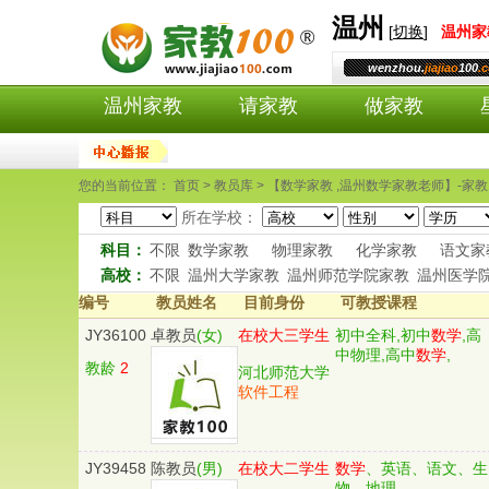
温州
[
切换
]
温州
家
wenzhou.
jiajiao
100
.
温州家教
请家教
做家教
您的当前位置： 首页 > 教员库 > 【数学家教 ,温州数学家教老师】-家教1
所在学校：
科目：
不限
数学家教
物理家教
化学家教
语文家
高校：
不限
温州大学家教
温州师范学院家教
温州医学
编号
教员姓名
目前身份
可教授课程
JY36100
卓教员
(女)
在校大三学生
初中全科,初中
数学
,高
中物理,高中
数学
,
教龄
2
河北师范大学
软件工程
JY39458
陈教员
(男)
在校大二学生
数学
、英语、语文、生
物、地理、