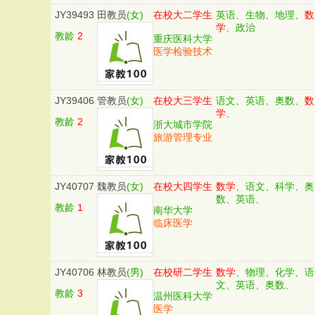
JY39493
田教员
(女)
在校大二学生
英语、生物、地理、
数
学
、政治
教龄
2
重庆医科大学
医学检验技术
JY39406
管教员
(女)
在校大三学生
语文、英语、奥数、
数
学
、
教龄
2
浙大城市学院
旅游管理专业
JY40707
魏教员
(女)
在校大四学生
数学
、语文、科学、奥
数、英语、
教龄
1
南华大学
临床医学
JY40706
林教员
(男)
在校研二学生
数学
、物理、化学、语
文、英语、奥数、
教龄
3
温州医科大学
医学