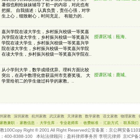
暑假也刚给妹妹辅导了初一的内容，对此也有
把握。 自我描述：认真负责，责任心强，对学
生上心，细致耐心，时间充足。 有能力的..
嘉兴学院在读大学生，乡村振兴校级一等奖嘉
授课区域：瓯海、
兴学院在读大学生，乡村振兴校级一等奖嘉兴
学院在读大学生，乡村振兴校级一等奖嘉兴学
院在读大学生，乡村振兴校级一等奖嘉兴学院
在读大学生，乡村振兴校级一等奖嘉兴学院在..
从小学到大学，数学成绩优异。理科方面比较
授课区域：鹿城、
突出，在高中数理化曾获温州市竞赛奖项。 大
学里给初二的学生做过科学的家教。..
州家教
深圳家教
杭州家教
武汉家教
天津家教
数学家教
语文家教
物理家教
家教兼职
-
家教信息
-
大学生库
-
专业老师库
-
收费标准
-
汇款方式
-
联系我们
0Copy Right ® 2001 All Right Reserved公安备案：京公网安备110
：
400-8388-100
本站法律顾问：盈科律师事务所 李明元律师
京ICP备1