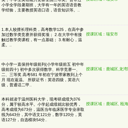
小学全学段暑期班，大学有一年的英语语音教
学经验，主要教授英语口语，语音知识等。..
1.本人较擅长理科类，高考数学125，在高中参
授课区域：瑞安市
加过数学类竞赛并获得奖项； 2.在大学中有接
触过教学类课程，有一点基础； 3.有耐心，温
柔。..
中小学一直保持年级前列(小学年级前五 初中年
授课区域：鹿城区,龙湾
级前四十) 初中多次获得数学、科学竞赛一、
二、三等奖 高考581 年初在宁波带家教到上个
月 现在返温。 所获证书：英语四级，英语六
级，普通话二甲..
本科就读于温州医科大学，现考研成绩为376
授课区域：鹿城区, 瓯
分，属于较高水平。小学起成绩就比较优秀，
高考成绩为673分，温医当年临床医学专业录取
线为643分，其中语文121分，数学120分，英
语127分，自选模块54分..