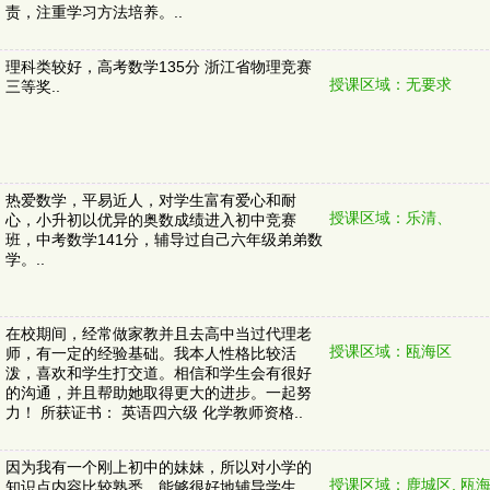
责，注重学习方法培养。..
理科类较好，高考数学135分 浙江省物理竞赛
授课区域：无要求
三等奖..
热爱数学，平易近人，对学生富有爱心和耐
授课区域：乐清、
心，小升初以优异的奥数成绩进入初中竞赛
班，中考数学141分，辅导过自己六年级弟弟数
学。..
在校期间，经常做家教并且去高中当过代理老
授课区域：瓯海区
师，有一定的经验基础。我本人性格比较活
泼，喜欢和学生打交道。相信和学生会有很好
的沟通，并且帮助她取得更大的进步。一起努
力！ 所获证书： 英语四六级 化学教师资格..
因为我有一个刚上初中的妹妹，所以对小学的
授课区域：鹿城区, 瓯海
知识点内容比较熟悉，能够很好地辅导学生。