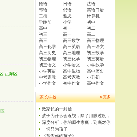
德语
日语
法语
韩语
俄语
英语口语
二胡
雅思
计算机
学龄前
小学
初中
高中
初一
初二
初三
高一
高二
高三
高三数学
高三物理
高三化学
高三英语
高三语文
高三历史
高三地理
初三数学
初三物理
初三化学
初三英语
初三语文
小学语文
小学数学
小学英语
高中生物
高中历史
区,瓯海区
中考家教
高考家教
小升初
小学作文
初中作文
高中作文
家长学校
» 更多
致家长的一封信
海区
孩子为什么会近视，除了用眼过度，
这..
深度分析：你的原生家庭，到底对你
有..
一切只为孩子
《赏识你的孩子》