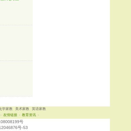
化学家教
美术家教
英语家教
-
友情链接
-
教育资讯
-
108008199号
2046876号-53