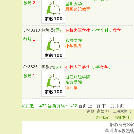
教龄
2
温州大学
思想政治教育
JY40313
林教员
(男)
在校大三学生
小学全科，
数学
教龄
1
嘉兴学院
小学教育
JY3325
李教员
(女)
在校大二学生
小学
数学
、
教龄
1
浙江财经学院
东方学院
审计学
总页数：
476
当前页码：
1
/
32
首页
上一页
下一页
末页
家教
家教100
上海家教
广
关于我们
-
法律申明
-
版权所有®家教10
温州
请家教热线