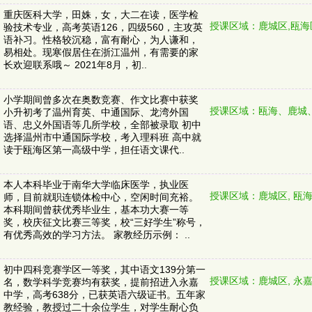
重庆医科大学，田姝，女，大二在读，医学检
授课区域：鹿城区,瓯海
验技术专业，高考英语126，四级560，主攻英
语补习。性格较沉稳，富有耐心，为人谦和，
易相处。现寒假居住在浙江温州，有需要的家
长欢迎联系哦～ 2021年8月，初..
小学期间曾多次在奥数竞赛、作文比赛中获奖
授课区域：瓯海、鹿城
小升初考了温州育英、中通国际、龙湾外国
语、忠义外国语等几所学校，全部被录取 初中
选择温州市中通国际学校，考入理科班 高中就
读于瓯海区第一高级中学，担任语文课代..
本人本科毕业于南华大学临床医学，执业医
授课区域：鹿城区, 瓯海
师，目前就职连锁体检中心，空闲时间充裕。
本科期间曾获优秀毕业生，基本功大赛一等
奖，校庆征文比赛三等奖，校“三好学生”称号，
有优秀高效的学习方法。 家教经历示例： ..
初中四科竞赛学区一等奖，其中语文139分第一
授课区域：鹿城区, 永
名，数学科学竞赛均有获奖，提前招进入永嘉
中学，高考638分，已获英语六级证书。五年家
教经验，教授过二十余位学生，对学生耐心负