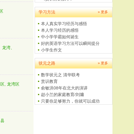
父母是孩子最好的老师
区
学习方法
给学生家长的一封信
» 更多
本人真实学习经历与感悟
本人学习经历的感悟
中小学学霸如何诞生
好的英语学习方法可以瞬间提分
、龙湾、
小学生作文
如何学习数学
状元之路
4至5岁儿童美术培养计划
» 更多
数学状元之 清华联考
赏识教育
区, 龙湾区
俞敏洪08年在北大的演讲
赵小兰的家庭教育/刘墉
只要你足够努力，你就可以成功
我的大学之路
四年级黄冈小状元题解------特..
嘉县