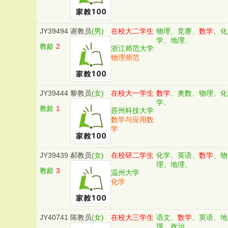
JY39494
谢教员
(男)
在校大二学生
物理、竞赛、
数学
、化
学、地理、
教龄
2
浙江师范大学
物理师范
JY39444
黎教员
(女)
在校大一学生
数学
、奥数、物理、化
学、
教龄
1
苏州科技大学
数学与应用数
学
JY39439
郝教员
(女)
在校研二学生
化学、英语、
数学
、物
理、地理、
教龄
3
温州大学
化学
JY40741
陈教员
(女)
在校大三学生
语文、
数学
、英语、地
理、政治