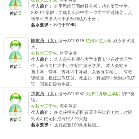
在校大二学生
,
商务英语
个人简介：
会用思维导图解释分析，很会引导学生。
2
2020年寒假，文成县实验中学一位学生经过辅导，英
教龄
语单科成绩从四十多分到达八十分，
薪水要求：
不低于60/时
陈教员 （女）
编号JY19315
杭州师范大学
游泳潜水跳
水、
在校大三学生
,
体育专业
个人简介：
本人是杭州师范大学体育专业在读大三学
1
生，暑假向广大中小学招生游泳学员。 本人会蛙泳、
教龄
自由泳、仰泳、蝶泳四中泳姿。女教练有耐心。 有教
课经验，担任过教练员、救生员，有国家中级游泳教练
证、国家初级救生证。
薪水要求：
不低于80/时
洪教员 （女）
编号JY19250
天津商务职业学院
初中英
语、
在校大三学生
,
商务英语
个人简介：
多次获得英语配音写作等比赛奖励，对研
0
究词汇的记忆抱有很大的兴趣
教龄
薪水要求：
执行家教100薪水标准。