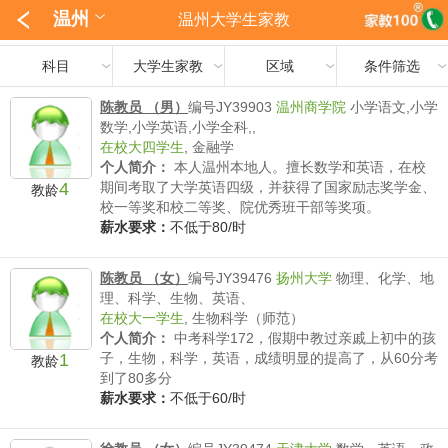
温州
温州大学生家教
科目
大学生家教
区域
条件筛选
陈教员 （男）
编号JY39903
温州商学院
小学语文,小学
数学,小学英语,小学全科,,
在校大四学生
,
金融学
个人简介：
本人温州本地人。擅长数学和英语，在校
4
期间考取了大学英语四级，并获得了国家励志奖学金、
教龄
校一等奖和校二等奖、院优秀班干部等奖项。
薪水要求：
不低于80/时
陈教员 （女）
编号JY39476
扬州大学
物理、化学、地
理、科学、生物、英语、
在校大一学生
,
生物科学（师范）
个人简介：
中考科学172，假期中教过亲戚上初中的孩
1
子，生物，科学，英语，成绩明显的提高了，从60分考
教龄
到了80多分
薪水要求：
不低于60/时