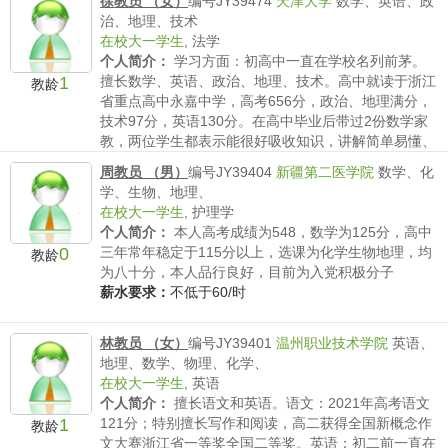
徐教员 （女）
编号JY39474
天津大学
数学、英语、政
治、地理、技术
在校大一学生
,
法学
个人简介：
学习方面：初高中一直在学校名列前茅。
1
擅长数学、英语、政治、地理、技术。高中就读于浙江
教龄
省重点高中永嘉中学，高考656分，政治、地理满分，
技术97分，英语130分。在高中毕业后带过2份数学家
教，两位学生都表示能很好吸收知识，讲解简单易懂、
耐心细...
周教员 （男）
编号JY39404
新疆第二医学院
数学、化
薪水要求：
不低于70/时
学、生物、地理、
在校大一学生
,
护理学
个人简介：
本人高考成绩为548，数学为125分，高中
0
三年常年稳定于115分以上，选课为化学生物地理，均
教龄
为八十分，本人品行良好，目前为入党积极分子
薪水要求：
不低于60/时
林教员 （女）
编号JY39401
温州职业技术学院
英语、
地理、数学、物理、化学、
在校大一学生
,
英语
个人简介：
擅长语文和英语。语文：2021年高考语文
1
121分；特别擅长写作和阅读，高二获得全国新概念作
教龄
文大赛浙江省一等奖全国二等奖。英语：初二前一直在