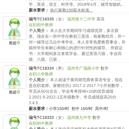
学，英语，语文，科学等。2018年4月，辅导智能机...
薪水要求：
执行家教100薪水标准。
编号TC18335
（女）
温州第十二中学
英语
在职初中教师
个人简介：
本人在大学期间学习成绩优异，多次获
奖。现在在一所中学任教初三英语，有家教经历，并一
9
对一辅导过几位中考学生。本人非常热爱教育事业，并
教龄
能对学生有耐心和细心的进行针对性的辅导。 所获证
书：大学期间多次拿奖学金。通过英语六级，专业四
级、八级。已获...
薪水要求：
小学150/时 初中 160/时 高中180/时
编号TC18334
（男）
温州市广场路小学
数学
在职小学教师
个人简介：
本人就读于黄冈师范商务英语专业，现在
是在职老师。家教经历1.2017.2-2017.7小升初数学，
9
学员从50分左右，毕业考考得98+10的优异成绩
教龄
2.2021.9-2022-1五年级数学。学员成绩提高20分
3.4.5.
薪水要求：
小学150/时 初中 160/时 高中/时
编号TC18333
（女）
温州第九中学
数学
在职初中教师