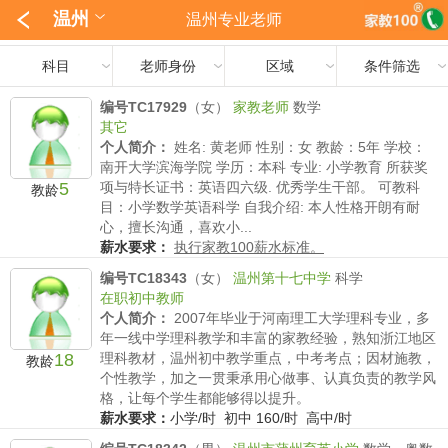
温州
温州专业老师
科目
老师身份
区域
条件筛选
编号TC17929
（女）
家教老师
数学
其它
个人简介：
姓名: 黄老师 性别：女 教龄：5年 学校：
南开大学滨海学院 学历：本科 专业: 小学教育 所获奖
5
项与特长证书：英语四六级. 优秀学生干部。 可教科
教龄
目：小学数学英语科学 自我介绍: 本人性格开朗有耐
心，擅长沟通，喜欢小...
薪水要求：
执行家教100薪水标准。
编号TC18343
（女）
温州第十七中学
科学
在职初中教师
个人简介：
2007年毕业于河南理工大学理科专业，多
年一线中学理科教学和丰富的家教经验，熟知浙江地区
18
理科教材，温州初中教学重点，中考考点；因材施教，
教龄
个性教学，加之一贯秉承用心做事、认真负责的教学风
格，让每个学生都能够得以提升。
薪水要求：
小学/时 初中 160/时 高中/时