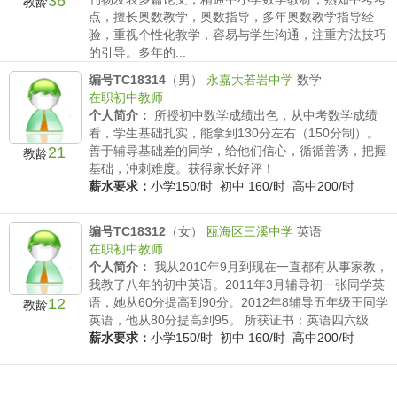
36
教龄
点，擅长奥数教学，奥数指导，多年奥数教学指导经
验，重视个性化教学，容易与学生沟通，注重方法技巧
的引导。多年的...
薪水要求：
小学150/时 初中 160/时 高中200/时
编号TC18314
（男）
永嘉大若岩中学
数学
在职初中教师
个人简介：
所授初中数学成绩出色，从中考数学成绩
看，学生基础扎实，能拿到130分左右（150分制）。
21
善于辅导基础差的同学，给他们信心，循循善诱，把握
教龄
基础，冲刺难度。获得家长好评！
薪水要求：
小学150/时 初中 160/时 高中200/时
编号TC18312
（女）
瓯海区三溪中学
英语
在职初中教师
个人简介：
我从2010年9月到现在一直都有从事家教，
我教了八年的初中英语。2011年3月辅导初一张同学英
12
语，她从60分提高到90分。2012年8辅导五年级王同学
教龄
英语，他从80分提高到95。 所获证书：英语四六级
薪水要求：
小学150/时 初中 160/时 高中200/时
编号TC18329
（男）
温州第五十八中学
物理