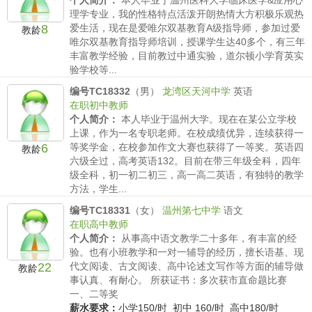
个人简介：
本人毕业于温州医科大学临床医学&应用心
理学专业，我的性格特点活泼开朗热情大方积极乐观热
8
爱生活，现在是爱唯尔双基教育A级指导师，参加过爱
教龄
唯尔双基教育指导师培训，授课学生达40多个，有三年
丰富教学经验，目前教过中通实验，道尔顿小学育英实
验学校等...
薪水要求：
小学150/时 初中 160/时 高中180/时
编号TC18332
（男）
龙湾区天河中学
英语
在职初中教师
个人简介：
本人毕业于温州大学。现在在某公立学校
上课，作为一名专职老师。在校成绩优异，连续获得一
6
等奖学金，在校参加作文大赛也获得了一等奖。英语四
教龄
六级全过，高考英语132。目前在带三年级全科，四年
级全科，初一初二初三，高一高二英语，有独特的教学
方法，学生...
薪水要求：
小学150/时 初中 160/时 高中180/时
编号TC18331
（女）
温州第七中学
语文
在职高中教师
个人简介：
从事高中语文教学二十多年，有丰富的经
验。也有小班教学和一对一辅导的经历，擅长语基、现
22
代文阅读、古文阅读、高中论述文写作等方面的辅导做
教龄
事认真、有耐心。 所获证书：多次获市直命题比赛
一、二等奖
薪水要求：
小学150/时 初中 160/时 高中180/时