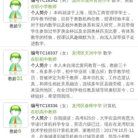
编号TC18342
（男）
温州市蒲州育英小学
数学、奥数
在职小学教师
个人简介：
本科就读于上海，现为工商管理学学士，
四年教书经验，目前于奥数机构任教，授课经验丰富，
9
对于校内数学以及校外奥数体系有深入研究，并且带领
教龄
学生参加过华罗庚金杯以及全国奥林匹克比赛，有体系
教学的经验，授课以风趣幽默为主，由浅入深带孩子走
进数学。
薪水要求：
小学150/时 初中 /时 高中/时
编号TC18337
（女）
龙湾区天河中学
数学
在职初中教师
个人简介：
本人来自湖北黄冈教育一线，教龄三十
年，有多界小学，初中毕业班（重点班）数学教学经
31
历，曾被评定为骨干教师，基本功扎实，工作态度认
教龄
真，和师生相处关系融洽，连续多年区县级劳模，去年
来温州地区，在全日制学校任教及辅导班兼职至今，口
碑较好，希望用我绵...
薪水要求：
小学150/时 初中 180/时 高中/时
编号TC18336
（女）
龙湾区春晖中学
计算机
在职高中教师
个人简介：
自我描述：高考625分，大学在温州肯恩大
学读计算机科学专业，英语六级已过。现在在龙湾职业
6
技术学校担任计算机老师。家教经历：2017年10月-11
教龄
月，在海城课后辅导机构当过辅导老师，指导小初数