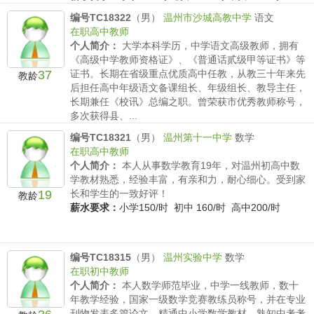
编号TC18322
（男）
温州市沙城高教中学
语文
在职高中教师
个人简介：
大学本科学历，中学语文高级教师，拥有
《高级中学教师资格证》、《普通话贰级甲等证书》等
37
证书。长期在省级重点优质高中任教，从教三十年来先
教龄
后担任高中年级语文备课组长、年级组长、教导主任，
长期兼任《校讯》总编之职。曾荣获市优秀教师称号，
多次获得县、...
薪水要求：
小学/时 初中 /时 高中200/时
编号TC18321
（男）
温州第十一中学
数学
在职高中教师
个人简介：
本人从事数学教育19年，对温州初高中数
学教材熟悉，经验丰富，有亲和力，耐心细心。受到家
19
长和学生的一致好评！
教龄
薪水要求：
小学150/时 初中 160/时 高中200/时
编号TC18315
（男）
温州实验中学
数学
在职初中教师
个人简介：
本人数学师范毕业，中学一线教师，数十
年教学经验，国家一级数学竞赛教练员称号，并在专业
刊物发表多篇论文，精通中小学数学教材，熟知中考考