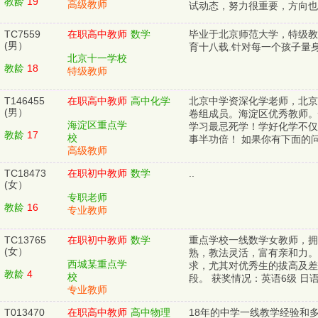
教龄
19
高级教师
试动态，努力很重要，方向也很
TC7559
在职高中教师
数学
毕业于北京师范大学，特级教
(男）
育十八载.针对每一个孩子量身
北京十一学校
教龄
18
特级教师
T146455
在职高中教师
高中化学
北京中学资深化学老师，北京
(男）
卷组成员。海淀区优秀教师。
海淀区重点学
学习最忌死学！学好化学不仅
教龄
17
校
事半功倍！ 如果你有下面的问
高级教师
TC18473
在职初中教师
数学
..
(女）
专职老师
教龄
16
专业教师
TC13765
在职初中教师
数学
重点学校一线数学女教师，拥
(女）
熟，教法灵活，富有亲和力。
西城某重点学
求，尤其对优秀生的拔高及差
教龄
4
校
段。 获奖情况：英语6级 日语
专业教师
T013470
在职高中教师
高中物理
18年的中学一线教学经验和