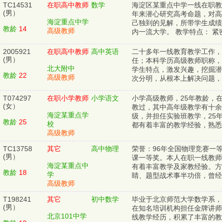
TC14531
在职高中教师
数学
海淀区某重点中学一线在职教
(男）
年来潜心研究高考命题，对高
海淀重点中学
己独到的见解，所带学生成绩
教龄
14
高级教师
内一流大学。 教学特点： 紧
2005921
在职高中教师
高中英语
二十多年一线教育教学工作，
(男）
任；本科学历高级教师职称，
北大附中
学生特点，激发兴趣，挖掘潜
教龄
22
高级教师
次分明，从根本上解决问题，
T074297
在职小学教师
小学语文
小学高级教师，25年教龄，
(女）
教过，其中高年级教学有十余
海淀某重点学
级，并担任实验班教学，25
教龄
25
校
都有着丰富的教学经验，熟悉
高级教师
TC13758
其它
高中物理
荣誉：96年全国物理竞赛一
(男）
课一等奖。本人在职一线教师
海淀某重点中
有着丰富教学及家教经验。方
教龄
18
学
睛、题型战术事半功倍，曾经将
高级教师
T198241
其它
初中数学
毕业于北京师范大学数学系，
(男）
在知名培训机构担任金牌讲师
北京101中学
线教学经历，积累了丰富的教