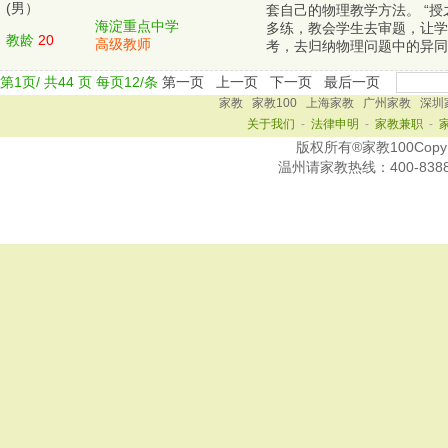
(男）
套自己的物理教学方法。 “授
海淀重点中学
多练，教会学生去审题，让学
教龄
20
高级教师
考，去归纳物理问题中的异同
第
1
页/ 共
44
页 每页
12
/条
第一页
上一页
下一页
最后一页
家教
家教100
上海家教
广州家教
深圳
关于我们
-
法律申明
-
家教兼职
-
版权所有®家教100Copy Ri
温州
请家教热线：
400-838