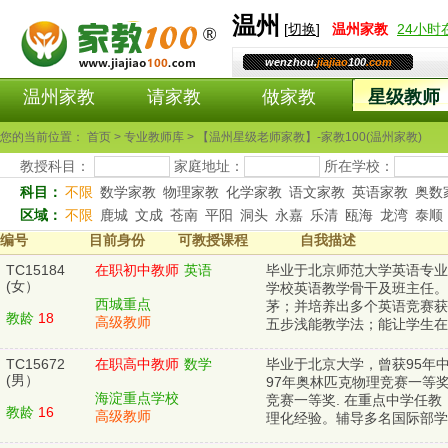
温州
[
切换
]
温州
家教
24小
wenzhou.
jiajiao
100
.com
温州家教
请家教
做家教
星级教师
您的当前位置： 首页 > 专业教师库 > 【温州星级老师家教】-家教100(温州家教)
教授科目：
家庭地址：
所在学校：
科目：
不限
数学家教
物理家教
化学家教
语文家教
英语家教
奥数
区域：
不限
鹿城
文成
苍南
平阳
洞头
永嘉
乐清
瓯海
龙湾
泰顺
编号
目前身份
可教授课程
自我描述
TC15184
在职初中教师
英语
毕业于北京师范大学英语专业
(女）
学校英语教学骨干及班主任。
西城重点
茅；并培养出多个英语竞赛获
教龄
18
高级教师
五步浅能教学法；能让学生在
TC15672
在职高中教师
数学
毕业于北京大学，曾获95年
(男）
97年奥林匹克物理竞赛一等
海淀重点学校
竞赛一等奖. 在重点中学任
教龄
16
高级教师
理化经验。辅导多名国际部学