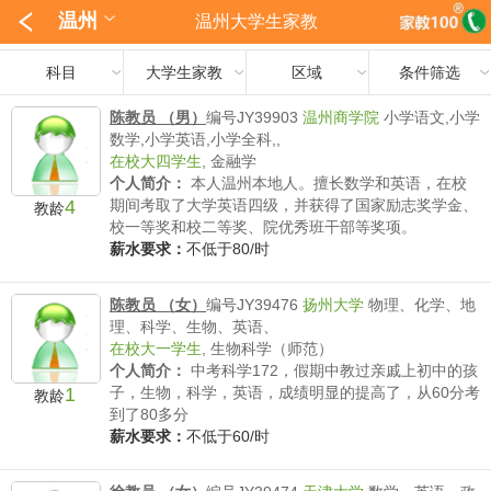
温州
温州大学生家教
科目
大学生家教
区域
条件筛选
陈教员 （男）
编号JY39903
温州商学院
小学语文,小学
数学,小学英语,小学全科,,
在校大四学生
,
金融学
个人简介：
本人温州本地人。擅长数学和英语，在校
4
期间考取了大学英语四级，并获得了国家励志奖学金、
教龄
校一等奖和校二等奖、院优秀班干部等奖项。
薪水要求：
不低于80/时
陈教员 （女）
编号JY39476
扬州大学
物理、化学、地
理、科学、生物、英语、
在校大一学生
,
生物科学（师范）
个人简介：
中考科学172，假期中教过亲戚上初中的孩
1
子，生物，科学，英语，成绩明显的提高了，从60分考
教龄
到了80多分
薪水要求：
不低于60/时