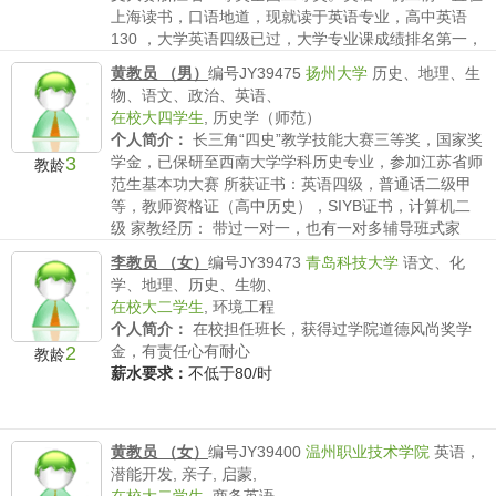
上海读书，口语地道，现就读于英语专业，高中英语
130 ，大学英语四级已过，大学专业课成绩排名第一，
目前...
黄教员 （男）
编号JY39475
扬州大学
历史、地理、生
薪水要求：
不低于80/时
物、语文、政治、英语、
在校大四学生
,
历史学（师范）
个人简介：
长三角“四史”教学技能大赛三等奖，国家奖
3
学金，已保研至西南大学学科历史专业，参加江苏省师
教龄
范生基本功大赛 所获证书：英语四级，普通话二级甲
等，教师资格证（高中历史），SIYB证书，计算机二
级 家教经历： 带过一对一，也有一对多辅导班式家
教，经...
李教员 （女）
编号JY39473
青岛科技大学
语文、化
薪水要求：
不低于80/时
学、地理、历史、生物、
在校大二学生
,
环境工程
个人简介：
在校担任班长，获得过学院道德风尚奖学
2
金，有责任心有耐心
教龄
薪水要求：
不低于80/时
黄教员 （女）
编号JY39400
温州职业技术学院
英语，
潜能开发, 亲子, 启蒙,