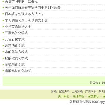
英语学习中的一些要点
关于如何解决在英语学习中遇到的瓶颈
日本語を勉強する方法です
学习的催化剂，考试的大杀器
小学英语语法大全
三聚氰胺化学式
孔雀石化学式
酒精的化学式
水的化学方程式
硝酸铵的化学式
葡萄糖化学式
碳酸氢铵的化学式
总页数：
56
家教
家教100
上海家教
广州家教
深圳
关于我们
-
法律申明
-
家教兼职
-
版权所有®家教100Copy Ri