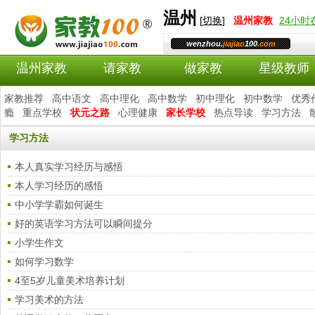
温州
[
切换
]
温州
家教
24小
wenzhou.
jiajiao
100
.com
温州家教
请家教
做家教
星级教师
家教推荐
高中语文
高中理化
高中数学
初中理化
初中数学
优秀
瘾
重点学校
状元之路
心理健康
家长学校
热点导读
学习方法
学习方法
本人真实学习经历与感悟
本人学习经历的感悟
中小学学霸如何诞生
好的英语学习方法可以瞬间提分
小学生作文
如何学习数学
4至5岁儿童美术培养计划
学习美术的方法