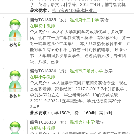
学，英语，语文，科学等。2018年4月，辅导智能机...
薪水要求：
执行家教100薪水标准。
编号TC18335
（女）
温州第十二中学
英语
在职初中教师
个人简介：
本人在大学期间学习成绩优异，多次获
奖。现在在一所中学任教初三英语，有家教经历，并一
9
对一辅导过几位中考学生。本人非常热爱教育事业，并
教龄
能对学生有耐心和细心的进行针对性的辅导。 所获证
书：大学期间多次拿奖学金。通过英语六级，专业四
级、八级。已获...
薪水要求：
小学150/时 初中 160/时 高中180/时
编号TC18334
（男）
温州市广场路小学
数学
在职小学教师
个人简介：
本人就读于黄冈师范商务英语专业，现在
是在职老师。家教经历1.2017.2-2017.7小升初数学，
9
学员从50分左右，毕业考考得98+10的优异成绩
教龄
2.2021.9-2022-1五年级数学。学员成绩提高20分
3.4.5.
薪水要求：
小学150/时 初中 160/时 高中/时
编号TC18333
（女）
温州第九中学
数学
在职初中教师