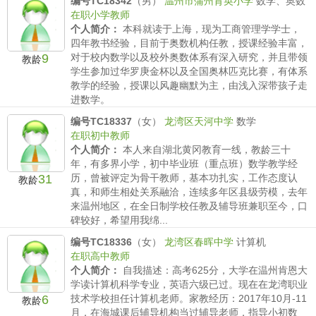
编号TC18342
（男）
温州市蒲州育英小学
数学、奥数
在职小学教师
个人简介：
本科就读于上海，现为工商管理学学士，
四年教书经验，目前于奥数机构任教，授课经验丰富，
9
对于校内数学以及校外奥数体系有深入研究，并且带领
教龄
学生参加过华罗庚金杯以及全国奥林匹克比赛，有体系
教学的经验，授课以风趣幽默为主，由浅入深带孩子走
进数学。
薪水要求：
小学150/时 初中 /时 高中/时
编号TC18337
（女）
龙湾区天河中学
数学
在职初中教师
个人简介：
本人来自湖北黄冈教育一线，教龄三十
年，有多界小学，初中毕业班（重点班）数学教学经
31
历，曾被评定为骨干教师，基本功扎实，工作态度认
教龄
真，和师生相处关系融洽，连续多年区县级劳模，去年
来温州地区，在全日制学校任教及辅导班兼职至今，口
碑较好，希望用我绵...
薪水要求：
小学150/时 初中 180/时 高中/时
编号TC18336
（女）
龙湾区春晖中学
计算机
在职高中教师
个人简介：
自我描述：高考625分，大学在温州肯恩大
学读计算机科学专业，英语六级已过。现在在龙湾职业
6
技术学校担任计算机老师。家教经历：2017年10月-11
教龄
月，在海城课后辅导机构当过辅导老师，指导小初数