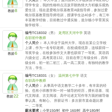
个人简介：
本人毕业于温州医科大学临床医学&应用心
理学专业，我的性格特点活泼开朗热情大方积极乐观热
8
爱生活，现在是爱唯尔双基教育A级指导师，参加过爱
教龄
唯尔双基教育指导师培训，授课学生达40多个，有三年
丰富教学经验，目前教过中通实验，道尔顿小学育英实
验学校等...
薪水要求：
小学150/时 初中 160/时 高中180/时
编号TC18332
（男）
龙湾区天河中学
英语
在职初中教师
个人简介：
本人毕业于温州大学。现在在某公立学校
上课，作为一名专职老师。在校成绩优异，连续获得一
6
等奖学金，在校参加作文大赛也获得了一等奖。英语四
教龄
六级全过，高考英语132。目前在带三年级全科，四年
级全科，初一初二初三，高一高二英语，有独特的教学
方法，学生...
薪水要求：
小学150/时 初中 160/时 高中180/时
编号TC18331
（女）
温州第七中学
语文
在职高中教师
个人简介：
从事高中语文教学二十多年，有丰富的经
验。也有小班教学和一对一辅导的经历，擅长语基、现
22
代文阅读、古文阅读、高中论述文写作等方面的辅导做
教龄
事认真、有耐心。 所获证书：多次获市直命题比赛
一、二等奖
薪水要求：
小学150/时 初中 160/时 高中180/时