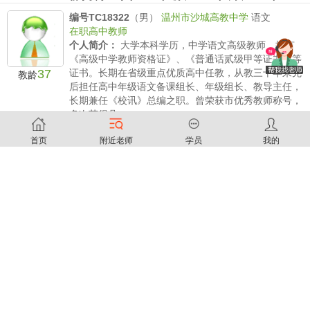
编号TC18322
（男）
温州市沙城高教中学
语文
在职高中教师
个人简介：
大学本科学历，中学语文高级教师，拥有
《高级中学教师资格证》、《普通话贰级甲等证书》等
37
证书。长期在省级重点优质高中任教，从教三十年来先
教龄
后担任高中年级语文备课组长、年级组长、教导主任，
长期兼任《校讯》总编之职。曾荣获市优秀教师称号，
多次获得县、...
薪水要求：
小学/时 初中 /时 高中200/时
编号TC18321
（男）
温州第十一中学
数学
首页
附近老师
学员
我的
在职高中教师
个人简介：
本人从事数学教育19年，对温州初高中数
学教材熟悉，经验丰富，有亲和力，耐心细心。受到家
19
长和学生的一致好评！
教龄
薪水要求：
小学150/时 初中 160/时 高中200/时
编号TC18315
（男）
温州实验中学
数学
在职初中教师
个人简介：
本人数学师范毕业，中学一线教师，数十
年教学经验，国家一级数学竞赛教练员称号，并在专业
刊物发表多篇论文，精通中小学数学教材，熟知中考考