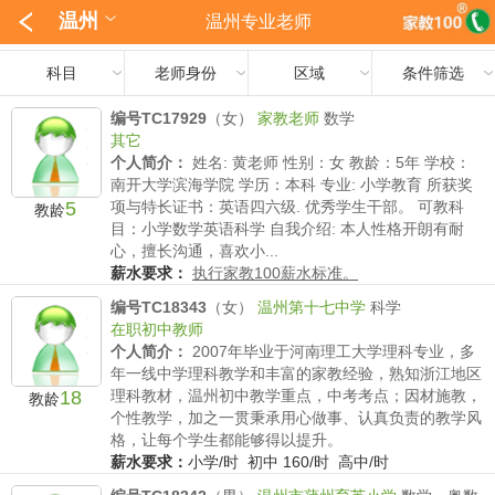
温州
温州专业老师
科目
老师身份
区域
条件筛选
编号TC17929
（女）
家教老师
数学
其它
个人简介：
姓名: 黄老师 性别：女 教龄：5年 学校：
南开大学滨海学院 学历：本科 专业: 小学教育 所获奖
5
项与特长证书：英语四六级. 优秀学生干部。 可教科
教龄
目：小学数学英语科学 自我介绍: 本人性格开朗有耐
心，擅长沟通，喜欢小...
薪水要求：
执行家教100薪水标准。
编号TC18343
（女）
温州第十七中学
科学
在职初中教师
个人简介：
2007年毕业于河南理工大学理科专业，多
年一线中学理科教学和丰富的家教经验，熟知浙江地区
18
理科教材，温州初中教学重点，中考考点；因材施教，
教龄
个性教学，加之一贯秉承用心做事、认真负责的教学风
格，让每个学生都能够得以提升。
薪水要求：
小学/时 初中 160/时 高中/时