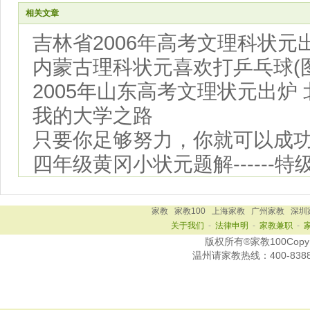
相关文章
吉林省2006年高考文理科状元出
内蒙古理科状元喜欢打乒乓球(图
2005年山东高考文理状元出炉
我的大学之路
只要你足够努力，你就可以成
四年级黄冈小状元题解------
家教
家教100
上海家教
广州家教
深圳
关于我们
-
法律申明
-
家教兼职
-
版权所有®家教100Copy Ri
温州
请家教热线：
400-838