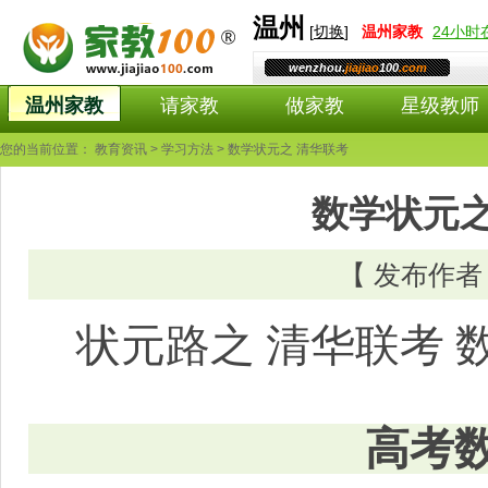
温州
[
切换
]
温州
家教
24小
wenzhou.
jiajiao
100
.com
温州家教
请家教
做家教
星级教师
您的当前位置：
教育资讯
>
学习方法
> 数学状元之 清华联考
数学状元之
【 发布作
状元路之 清华联考 
高考